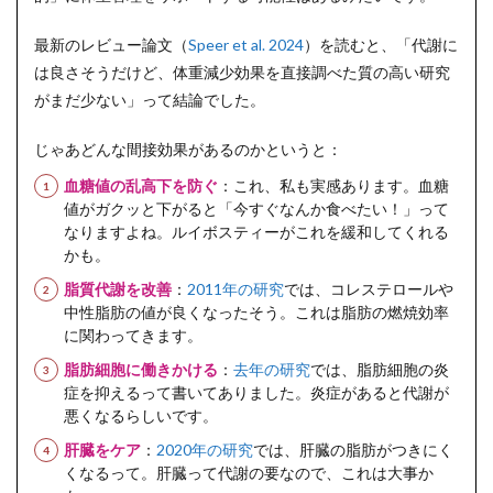
最新のレビュー論文（
Speer et al. 2024
）を読むと、「代謝に
は良さそうだけど、体重減少効果を直接調べた質の高い研究
がまだ少ない」って結論でした。
じゃあどんな間接効果があるのかというと：
血糖値の乱高下を防ぐ
：これ、私も実感あります。血糖
値がガクッと下がると「今すぐなんか食べたい！」って
なりますよね。ルイボスティーがこれを緩和してくれる
かも。
脂質代謝を改善
：
2011年の研究
では、コレステロールや
中性脂肪の値が良くなったそう。これは脂肪の燃焼効率
に関わってきます。
脂肪細胞に働きかける
：
去年の研究
では、脂肪細胞の炎
症を抑えるって書いてありました。炎症があると代謝が
悪くなるらしいです。
肝臓をケア
：
2020年の研究
では、肝臓の脂肪がつきにく
くなるって。肝臓って代謝の要なので、これは大事か