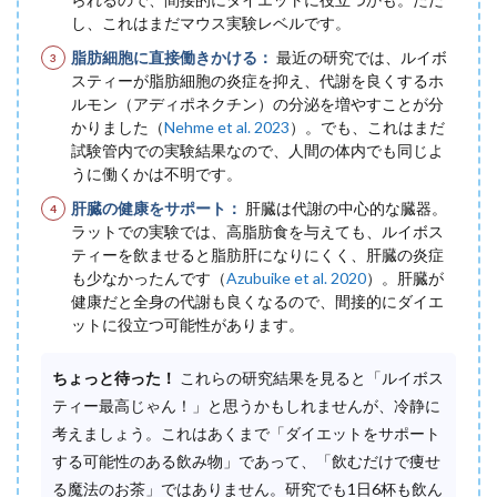
し、これはまだマウス実験レベルです。
脂肪細胞に直接働きかける：
最近の研究では、ルイボ
スティーが脂肪細胞の炎症を抑え、代謝を良くするホ
ルモン（アディポネクチン）の分泌を増やすことが分
かりました（
Nehme et al. 2023
）。でも、これはまだ
試験管内での実験結果なので、人間の体内でも同じよ
うに働くかは不明です。
肝臓の健康をサポート：
肝臓は代謝の中心的な臓器。
ラットでの実験では、高脂肪食を与えても、ルイボス
ティーを飲ませると脂肪肝になりにくく、肝臓の炎症
も少なかったんです（
Azubuike et al. 2020
）。肝臓が
健康だと全身の代謝も良くなるので、間接的にダイエ
ットに役立つ可能性があります。
ちょっと待った！
これらの研究結果を見ると「ルイボス
ティー最高じゃん！」と思うかもしれませんが、冷静に
考えましょう。これはあくまで「ダイエットをサポート
する可能性のある飲み物」であって、「飲むだけで痩せ
る魔法のお茶」ではありません。研究でも1日6杯も飲ん