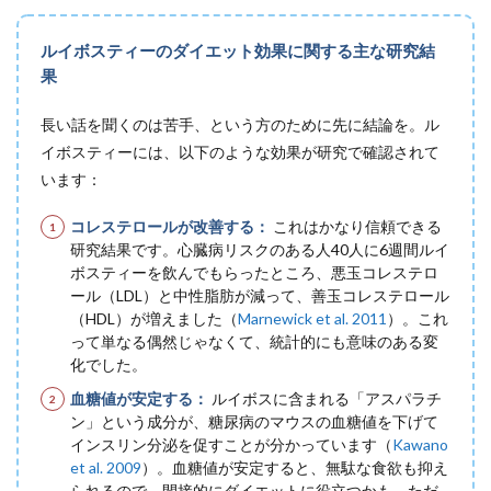
ルイボスティーのダイエット効果に関する主な研究結
果
長い話を聞くのは苦手、という方のために先に結論を。ル
イボスティーには、以下のような効果が研究で確認されて
います：
コレステロールが改善する：
これはかなり信頼できる
研究結果です。心臓病リスクのある人40人に6週間ルイ
ボスティーを飲んでもらったところ、悪玉コレステロ
ール（LDL）と中性脂肪が減って、善玉コレステロール
（HDL）が増えました（
Marnewick et al. 2011
）。これ
って単なる偶然じゃなくて、統計的にも意味のある変
化でした。
血糖値が安定する：
ルイボスに含まれる「アスパラチ
ン」という成分が、糖尿病のマウスの血糖値を下げて
インスリン分泌を促すことが分かっています（
Kawano
et al. 2009
）。血糖値が安定すると、無駄な食欲も抑え
られるので、間接的にダイエットに役立つかも。ただ