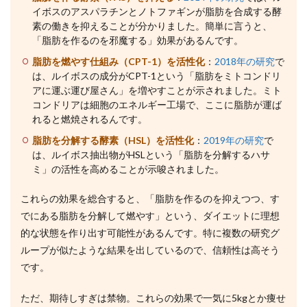
イボスのアスパラチンとノトファギンが脂肪を合成する酵
素の働きを抑えることが分かりました。簡単に言うと、
「脂肪を作るのを邪魔する」効果があるんです。
脂肪を燃やす仕組み（CPT-1）を活性化
：
2018年の研究
で
は、ルイボスの成分がCPT-1という「脂肪をミトコンドリ
アに運ぶ運び屋さん」を増やすことが示されました。ミト
コンドリアは細胞のエネルギー工場で、ここに脂肪が運ば
れると燃焼されるんです。
脂肪を分解する酵素（HSL）を活性化
：
2019年の研究
で
は、ルイボス抽出物がHSLという「脂肪を分解するハサ
ミ」の活性を高めることが示唆されました。
これらの効果を総合すると、「脂肪を作るのを抑えつつ、す
でにある脂肪を分解して燃やす」という、ダイエットに理想
的な状態を作り出す可能性があるんです。特に複数の研究グ
ループが似たような結果を出しているので、信頼性は高そう
です。
ただ、期待しすぎは禁物。これらの効果で一気に5kgとか痩せ