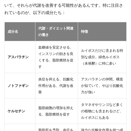
いて、それらが代謝を改善する可能性があるんです。特に注目さ
れているのが、以下の成分たち：
代謝・ダイエット関連
成分名
特徴
の働き
血糖値を安定させる、
ルイボスだけに含まれる特
インスリンの効きを良
アスパラチン
別な成分。緑色ルイボス
くする、脂肪燃焼を促
（未発酵）に特に多い
す
炎症を抑える、抗酸化
アスパラチンの仲間。構造
ノトファギン
作用がある、代謝を改
が似ていて、やはり抗酸化
善
力が強い
タマネギやリンゴなど多く
脂肪細胞の増加を抑え
ケルセチン
の植物にも含まれるけど、
る、脂肪燃焼を促す
ルイボスにもある
脂肪肝を予防、炎症を
強力な抗酸化作用を持つ成