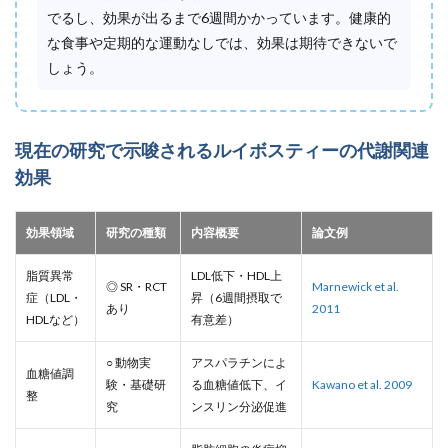
でるし、効果が出るまで6週間かかっています。健康的
な食事や定期的な運動なしでは、効果は期待できないで
しょう。
現在の研究で示唆されるルイボスティーの代謝関連
効果
効果領域
研究の種類
内容概要
論文例
脂質異常
LDL低下・HDL上
◎ SR・RCT
Marnewick et al.
症（LDL・
昇（6週間摂取で
あり
2011
HDLなど）
有意差）
○ 動物実
アスパラチンによ
血糖値調
験・基礎研
る血糖値低下、イ
Kawano et al. 2009
整
究
ンスリン分泌促進