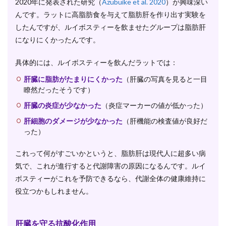
2020年に発表された研究（
Azubuike et al. 2020
）が興味深い
んです。ラットに高脂肪食を与えて脂肪肝を作り出す実験を
したんですが、ルイボスティーを飲ませたグループは脂肪肝
になりにくかったんです。
具体的には、ルイボスティーを飲んだラットでは：
肝臓に脂肪がたまりにくかった
（肝臓の写真を見ると一目
瞭然だったそうです）
肝臓の炎症が少なかった
（炎症マーカーの値が低かった）
肝細胞のダメージが少なかった
（肝機能の検査値が良好だ
った）
これって何がすごいかというと、脂肪肝は現代人に超多い病
気で、これが進行すると代謝障害の原因になるんです。ルイ
ボスティーがこれを予防できるなら、代謝全体の健康維持に
役立つかもしれません。
肝臓を守る抗酸化作用