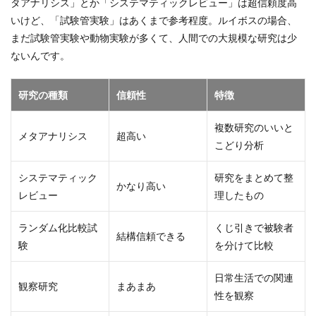
タアナリシス」とか「システマティックレビュー」は超信頼度高
いけど、「試験管実験」はあくまで参考程度。ルイボスの場合、
まだ試験管実験や動物実験が多くて、人間での大規模な研究は少
ないんです。
研究の種類
信頼性
特徴
複数研究のいいと
メタアナリシス
超高い
こどり分析
システマティック
研究をまとめて整
かなり高い
レビュー
理したもの
ランダム化比較試
くじ引きで被験者
結構信頼できる
験
を分けて比較
日常生活での関連
観察研究
まあまあ
性を観察