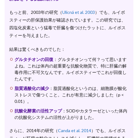
もっと前、2003年の研究（
Ulicná et al. 2003
）でも、ルイボ
スティーの肝保護効果が確認されています。この研究では、
四塩化炭素という猛毒で肝臓を傷つけたラットに、ルイボス
ティーを与えました。
結果は驚くべきものでした：
グルタチオンの回復
：グルタチオンって何？って思います
よね。これは体内の超重要な抗酸化物質で、特に肝臓の解
毒作用に不可欠なんです。ルイボスティーでこれが回復し
たんです。
脂質過酸化の減少
：脂質過酸化というのは、細胞膜が酸化
ストレスで傷つくこと。これが有意に減少しました（p <
0.01）。
抗酸化酵素の活性アップ
：SODやカタラーゼといった体内
の抗酸化システムの活性が上がりました。
さらに、2014年の研究（
Canda et al. 2014
）でも、ルイボス