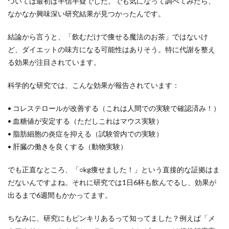
ついては最初は半信半疑でした。でも気になって調べてみたら、
なかなか興味深い研究結果が見つかったんです。
結論から言うと、「飲むだけで痩せる魔法のお茶」ではないけ
ど、ダイエットの味方になる可能性はありそう。特に代謝を整え
る効果が注目されています。
科学的な研究では、こんな効果が報告されています：
• コレステロールが改善する（これは人間での実験で確認済み！）
• 血糖値が安定する（ただしこれはマウス実験）
• 脂肪細胞の炎症を抑える（試験管内での実験）
• 肝臓の働きを良くする（動物実験）
でも正直なところ、「○kg痩せました！」という直接的な証拠はま
だないんですよね。それに研究では1日6杯も飲んでるし、効果が
出るまで6週間もかかってます。
ちなみに、研究にもピンキリあるって知ってました？例えば「メ