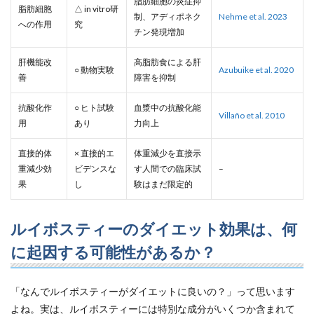
脂肪細胞の炎症抑
脂肪細胞
△ in vitro研
制、アディポネク
Nehme et al. 2023
への作用
究
チン発現増加
肝機能改
高脂肪食による肝
○ 動物実験
Azubuike et al. 2020
善
障害を抑制
抗酸化作
○ ヒト試験
血漿中の抗酸化能
Villaño et al. 2010
用
あり
力向上
直接的体
× 直接的エ
体重減少を直接示
重減少効
ビデンスな
す人間での臨床試
–
果
し
験はまだ限定的
ルイボスティーのダイエット効果は、何
に起因する可能性があるか？
「なんでルイボスティーがダイエットに良いの？」って思います
よね。実は、ルイボスティーには特別な成分がいくつか含まれて