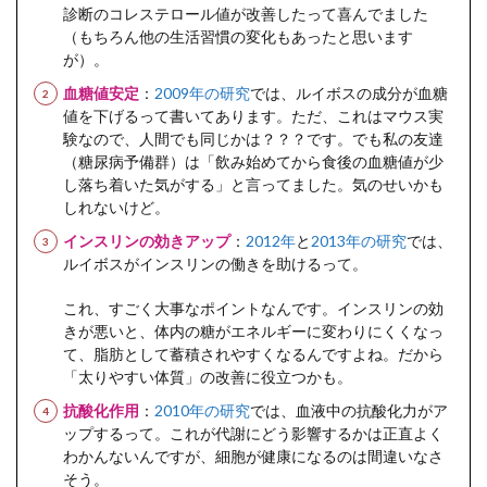
診断のコレステロール値が改善したって喜んでました
（もちろん他の生活習慣の変化もあったと思います
が）。
血糖値安定
：
2009年の研究
では、ルイボスの成分が血糖
値を下げるって書いてあります。ただ、これはマウス実
験なので、人間でも同じかは？？？です。でも私の友達
（糖尿病予備群）は「飲み始めてから食後の血糖値が少
し落ち着いた気がする」と言ってました。気のせいかも
しれないけど。
インスリンの効きアップ
：
2012年
と
2013年の研究
では、
ルイボスがインスリンの働きを助けるって。
これ、すごく大事なポイントなんです。インスリンの効
きが悪いと、体内の糖がエネルギーに変わりにくくなっ
て、脂肪として蓄積されやすくなるんですよね。だから
「太りやすい体質」の改善に役立つかも。
抗酸化作用
：
2010年の研究
では、血液中の抗酸化力がア
ップするって。これが代謝にどう影響するかは正直よく
わかんないんですが、細胞が健康になるのは間違いなさ
そう。