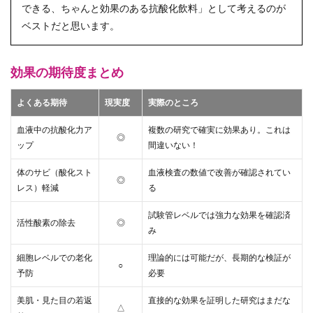
できる、ちゃんと効果のある抗酸化飲料」として考えるのが
ベストだと思います。
効果の期待度まとめ
よくある期待
現実度
実際のところ
血液中の抗酸化力ア
複数の研究で確実に効果あり。これは
◎
ップ
間違いない！
体のサビ（酸化スト
血液検査の数値で改善が確認されてい
◎
レス）軽減
る
試験管レベルでは強力な効果を確認済
活性酸素の除去
◎
み
細胞レベルでの老化
理論的には可能だが、長期的な検証が
○
予防
必要
美肌・見た目の若返
直接的な効果を証明した研究はまだな
△