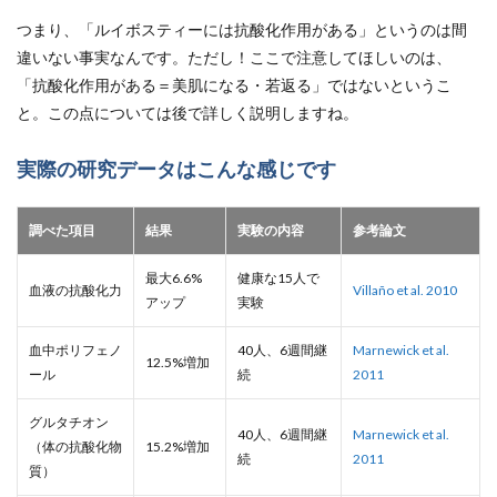
つまり、「ルイボスティーには抗酸化作用がある」というのは間
違いない事実なんです。ただし！ここで注意してほしいのは、
「抗酸化作用がある＝美肌になる・若返る」ではないというこ
と。この点については後で詳しく説明しますね。
実際の研究データはこんな感じです
調べた項目
結果
実験の内容
参考論文
最大6.6%
健康な15人で
血液の抗酸化力
Villaño et al. 2010
アップ
実験
血中ポリフェノ
40人、6週間継
Marnewick et al.
12.5%増加
ール
続
2011
グルタチオン
40人、6週間継
Marnewick et al.
（体の抗酸化物
15.2%増加
続
2011
質）