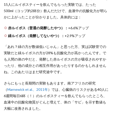
15人にルイボスティーを飲んでもらった実験では、たった
500ml（コップ約2杯分）飲んだだけで、血液中の抗酸化力が明ら
かに上がったことが分かりました。具体的には：
赤ルイボス（普通の発酵したやつ）：
+6.6%アップ
緑ルイボス（発酵してないやつ）：
+2.9%アップ
「あれ？緑の方が数値低いじゃん」と思った方、実は試験管での
実験だと緑ルイボスの方が28%も抗酸化力が高かったんです。で
も人間の体の中だと、発酵した赤ルイボスの方が吸収されやすか
ったり、他の成分との相互作用があったりするのかもしれません
ね。このあたりはまだ研究途中です。
さらにもっと長期間の実験もあります。南アフリカの研究
（
Marnewick et al.、2011年
）では、心臓病のリスクがある40人に
6週間毎日6杯（！）のルイボスティーを飲んでもらったところ、
血液中の抗酸化物質がぐんと増えて、体の「サビ」を示す数値も
大幅に改善されました。